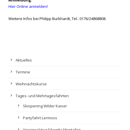
Anmeldung:
Hier Online anmelden!
Weitere Infos bei Philipp Burkhardt, Tel.: 0176/24868808.
Aktuelles
Termine
Weihnachtskurse
Tages- und Mehrtagesfahrten
Skiopening Wilder Kaiser
Partyfahrt Lermoos
Vereinsskitag Silvretta Montafon